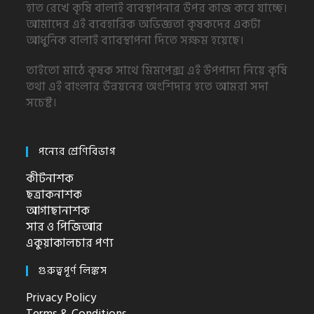
হাত রেখে কৃষি বালাই ব্যবস্থাপনার উপর কাজ করে যাচ্ছে।
আমাদের এই ব্যবহারিক অভিজ্ঞতা কৃষকদের একটা
আধুনিক বালাই ব্যাবস্থাপনা দিতে সক্ষম হয়েছে।
তাইতো মাঠে কৃষক সাথে মিমপেক্স এই উপপাদ্য নিয়ে কৃষি
তথা এই বাংলার উন্নয়নের অংশিদার হতে আমরা সদা
সচেষ্ট।
পন্যের শ্রেণিবিভাগ
কীটনাশক
ছত্রাকনাশক
আগাছানাশক
সার ও পিজিআর
একুয়াকালচার পণ্য
গুরুত্বপূর্ণ লিঙ্কস
Privacy Policy
Terms & Conditions