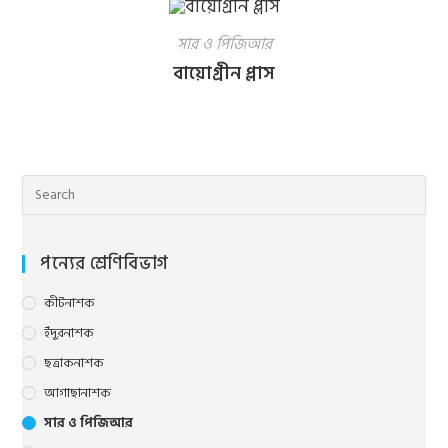
সার ও পিজিআর
বায়োগ্রীন প্লাস
Pre
Esc
to
clo
the
পন্যের শ্রেণিবিভাগ
sea
pane
কীটনাশক
ইঁদুরনাশক
ছত্রাকনাশক
আগাছানাশক
সার ও পিজিআর