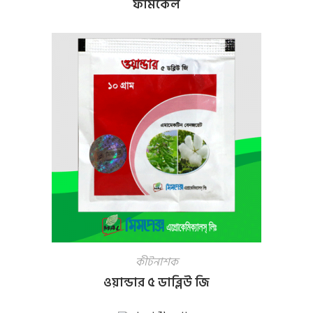
ফার্মকেল
কীটনাশক
ওয়ান্ডার ৫ ডাব্লিউ জি