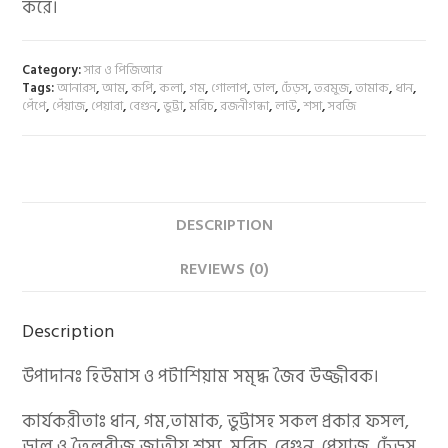
করে।
Category:
সার ও পিজিআর
Tags:
আনারস
,
আম
,
কপি
,
কলা
,
গম
,
গোলাপ
,
ডাল
,
ঢেঁড়স
,
তরমুজ
,
তামাক
,
ধান
,
পেঁপে
,
পেঁয়াজ
,
পেয়ারা
,
বেগুন
,
ভুট্টা
,
মরিচ
,
রজনীগন্ধা
,
লাউ
,
শসা
,
সবজি
DESCRIPTION
REVIEWS (0)
Description
উপাদানঃ হিউমাস ও পটাশিয়াম সমৃদ্ধ জৈব উজ্জীবক।
কার্যকরীতাঃ ধান, গম,তামাক, ভুট্টাসহ সকল প্রকার ফসল,
ডাল ও তৈলবীজ জাতীয় শস্য, মরিচ, বেগুন, পেয়াজ, ঢেঁড়স,