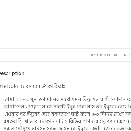
DESCRIPTION
REV
escription
্রোমাডোন ব্যাবহারের উপকারিতাঃ
ব্রোমাডোনের মুল উপাদানের সাথে এমন কিছু সহযোগী উপাদান আছে
ব্রোমাডোন খাওয়ার সাথে সাথেই ইঁদুর মারা যায় না। ইঁদুরের দেহে ব
খাওয়ার পর ইঁদুরের দেহে রক্তক্ষরণ ঘটে ফলে ২-৩ দিনের মধ্যে সক
বসতবাড়ি, খামার, দোকান পাট ও বিভিন্ন স্থাপনায় ইঁদুরের প্রকোপ
সকল মৌসুমে ধানসহ সকল ফসলকে ইঁদুরের ক্ষতি থেকে রক্ষা ক