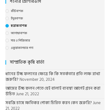
the
পন্যের শ্রেণিবিভাগ
sea
pane
কীটনাশক
ইঁদুরনাশক
ছত্রাকনাশক
আগাছানাশক
সার ও পিজিআর
একুয়াকালচার পণ্য
সাম্প্রতিক কৃষি বার্তা
ধানের উচ্চ ফলনের ক্ষেত্রে কি কি সতর্কতার প্রতি লক্ষ রাখা
জরুরি?
November 20, 2024
আমের উচ্চ ফলন পেতে যেই বালাই ব্যবস্থা আগেই গ্রহন করা
উচিত
June 21, 2022
সবজি চাষে ক্ষতিকর পোকা চিন্নিত করন কেন জরুরি?
June
21, 2022