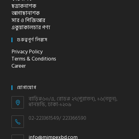
ছত্রাকনাশক
আগাছানাশক
সার ও পিজিআর
একুয়াকালচার পণ্য
গুরুত্বপূর্ণ লিঙ্কস
Privacy Policy
Terms & Conditions
Career
যোগাযোগ
বাড়ি#৬০/এ, রোড# ২৭(পুরাতন), ১৬(নতুন),
ধানমন্ডি, ঢাকা-১২০৯
02-223361549/ 223366590
info@mimpexbd.com
Opens