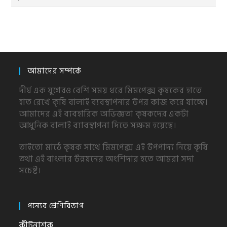
আমাদের সম্পর্কে
দীর্ঘ এক যুগেরও বেশি সময় ধরে মিমপেক্স কৃষকের হাতে
হাত রেখে কৃষি বালাই ব্যবস্থাপনার উপর কাজ করে যাচ্ছে।
আমাদের এই ব্যবহারিক অভিজ্ঞতা কৃষকদের একটা
আধুনিক বালাই ব্যাবস্থাপনা দিতে সক্ষম হয়েছে।
তাইতো মাঠে কৃষক সাথে মিমপেক্স এই উপপাদ্য নিয়ে কৃষি
তথা এই বাংলার উন্নয়নের অংশিদার হতে আমরা সদা
সচেষ্ট।
পন্যের শ্রেণিবিভাগ
কীটনাশক