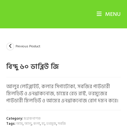
Skip
to
MENU
content
Previous Product
বিন্দু ৬০ ডাব্লিউ জি
আলুর লেটব্লাইট, কলার সিগাটোকা, সবজির পাউডারী
মিলডিউ ও এনথ্রাকনোজ, চায়ের রেড রাস্ট, তরমুজের
পাউডারী মিলডিউ ও আমের এনথ্রাকনোজ রোগ দমন করে।
Category:
ছত্রাকনাশক
Tags:
আম
,
আলু
,
কলা
,
চা
,
তরমুজ
,
সবজি