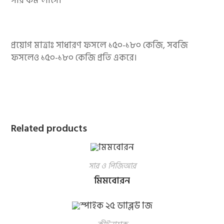
সার কম লাগে।
প্রয়োগ মাত্রাঃ সাধারণ ফসলে ১৫০-১৮০ কেজি, সবজি
ফসলেও ১৫০-১৮০ কেজি প্রতি একরে।
Related products
সার ও পিজিআর
মিমবোরন