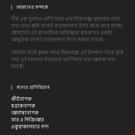
আমাদের সম্পর্কে
দীর্ঘ এক যুগেরও বেশি সময় ধরে মিমপেক্স কৃষকের হাতে
হাত রেখে কৃষি বালাই ব্যবস্থাপনার উপর কাজ করে যাচ্ছে।
আমাদের এই ব্যবহারিক অভিজ্ঞতা কৃষকদের একটা
আধুনিক বালাই ব্যাবস্থাপনা দিতে সক্ষম হয়েছে।
তাইতো মাঠে কৃষক সাথে মিমপেক্স এই উপপাদ্য নিয়ে কৃষি
তথা এই বাংলার উন্নয়নের অংশিদার হতে আমরা সদা
সচেষ্ট।
পন্যের শ্রেণিবিভাগ
কীটনাশক
ছত্রাকনাশক
আগাছানাশক
সার ও পিজিআর
একুয়াকালচার পণ্য