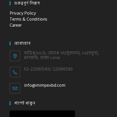
গুরুত্বপূর্ণ লিঙ্কস
Privacy Policy
Terms & Conditions
Career
যোগাযোগ
বাড়ি#৬০/এ, রোড# ২৭(পুরাতন), ১৬(নতুন),
ধানমন্ডি, ঢাকা-১২০৯
02-223361549/ 223366590
info@mimpexbd.com
Opens
in
your
application
পাশেই থাকুন