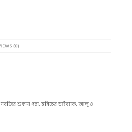
IEWS (0)
গ সবজির শুকনা পচা, মরিচের ডাইব্যাক, আলু ও