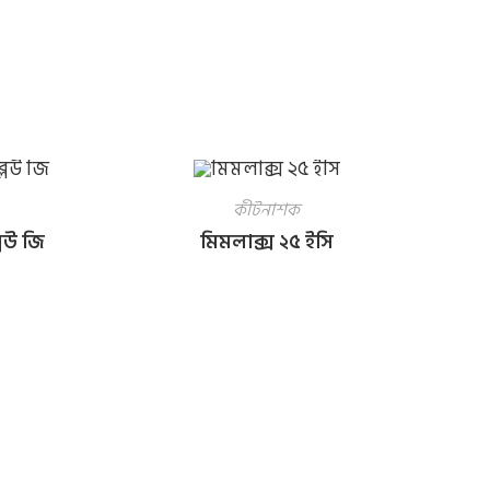
কীটনাশক
লিউ জি
মিমলাক্স ২৫ ইসি