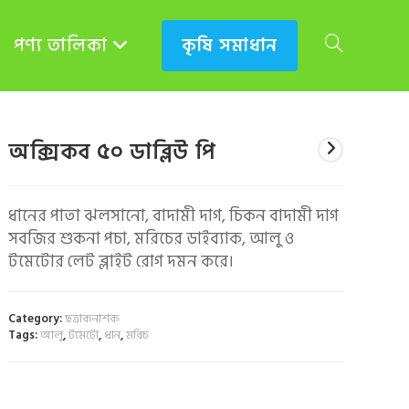
পণ্য তালিকা
কৃষি সমাধান
TOGGLE
WEBSITE
অক্সিকব ৫০ ডাব্লিউ পি
ধানের পাতা ঝলসানো, বাদামী দাগ, চিকন বাদামী দাগ
SEARCH
সবজির শুকনা পচা, মরিচের ডাইব্যাক, আলু ও
টমেটোর লেট ব্লাইট রোগ দমন করে।
Category:
ছত্রাকনাশক
Tags:
আলু
,
টমেটো
,
ধান
,
মরিচ