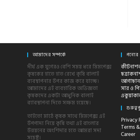
আমাদের সম্পর্কে
পন্যের 
দীর্ঘ এক যুগেরও বেশি সময় ধরে মিমপেক্স
কীটনাশ
কৃষকের হাতে হাত রেখে কৃষি বালাই
ছত্রাকন
ব্যবস্থাপনার উপর কাজ করে যাচ্ছে।
আগাছান
আমাদের এই ব্যবহারিক অভিজ্ঞতা
সার ও 
কৃষকদের একটা আধুনিক বালাই
একুয়াকা
ব্যাবস্থাপনা দিতে সক্ষম হয়েছে।
গুরুত্বপ
তাইতো মাঠে কৃষক সাথে মিমপেক্স এই
Privacy 
উপপাদ্য নিয়ে কৃষি তথা এই বাংলার
Terms &
উন্নয়নের অংশিদার হতে আমরা সদা
Career
সচেষ্ট।