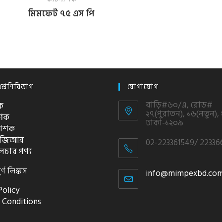
মিমফেট ৭৫ এস পি
শ্রেণিবিভাগ
যোগাযোগ
বাড়ি#৬০/এ, রোড#
ক
২৭(পুরাতন), ১৬(নতুন), 
াশক
ঢাকা-১২০৯
াশক
পিজিআর
02-223361549/ 22336
লচার পণ্য
ূর্ণ লিঙ্কস
info@mimpexbd.co
Policy
 Conditions