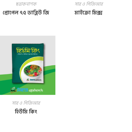
ছত্রাকনাশক
সার ও পিজিআর
প্রোপেল ৭৫ ডাব্লিউ জি
মাইক্রো মিক্স
সার ও পিজিআর
হিউমি কিং