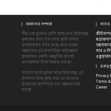
আমাদের সম্পর্কে
পন্যের 
দীর্ঘ এক যুগেরও বেশি সময় ধরে মিমপেক্স
কীটনাশ
কৃষকের হাতে হাত রেখে কৃষি বালাই
ছত্রাকন
ব্যবস্থাপনার উপর কাজ করে যাচ্ছে।
আগাছান
আমাদের এই ব্যবহারিক অভিজ্ঞতা
সার ও 
কৃষকদের একটা আধুনিক বালাই
একুয়াকা
ব্যাবস্থাপনা দিতে সক্ষম হয়েছে।
গুরুত্বপ
তাইতো মাঠে কৃষক সাথে মিমপেক্স এই
Privacy 
উপপাদ্য নিয়ে কৃষি তথা এই বাংলার
Terms &
উন্নয়নের অংশিদার হতে আমরা সদা
Career
সচেষ্ট।