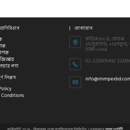
শ্রেণিবিভাগ
যোগাযোগ
বাড়ি#৬০/এ, রোড#
ক
২৭(পুরাতন), ১৬(নতুন), 
াশক
ঢাকা-১২০৯
াশক
পিজিআর
02-223361549/ 22336
লচার পণ্য
ূর্ণ লিঙ্কস
info@mimpexbd.co
Policy
 Conditions
কপিরাইট 2026 - মিমপেক্স এগ্রো ক্যামিকেলস লিমিটেড । তত্ত্বাবধানে
জাযা আইটি