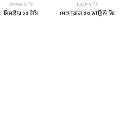
আগাছানাশক
ছত্রাকনাশক
মিমস্টার ২৫ ইসি
মেমোরাল ৫০ ডাব্লিউ জি