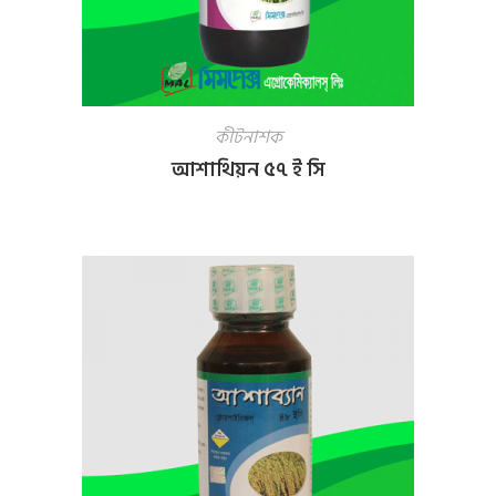
কীটনাশক
আশাথিয়ন ৫৭ ই সি