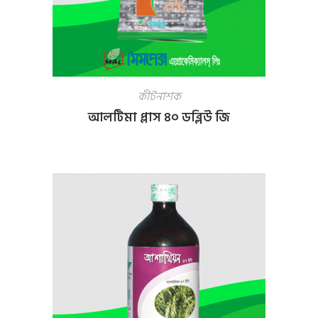
কীটনাশক
আলটিমা প্লাস ৪০ ডব্লিউ জি