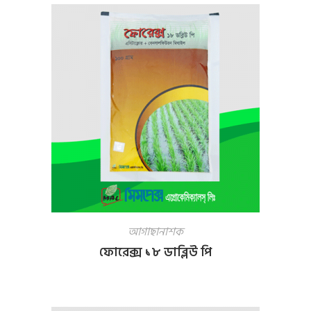
আগাছানাশক
ফোরেক্স ১৮ ডাব্লিউ পি