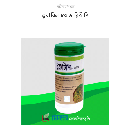
কীটনাশক
কুবারিল ৮৫ ডাব্লিউ পি