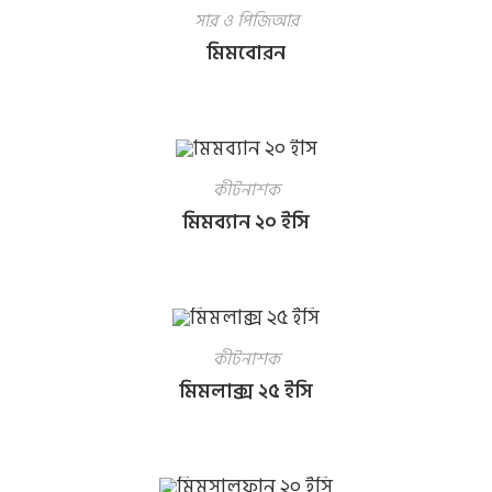
সার ও পিজিআর
মিমবোরন
কীটনাশক
মিমব্যান ২০ ইসি
কীটনাশক
মিমলাক্স ২৫ ইসি