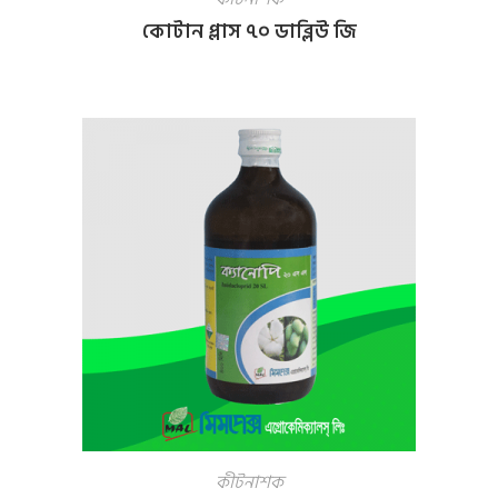
কোটান প্লাস ৭০ ডাব্লিউ জি
কীটনাশক