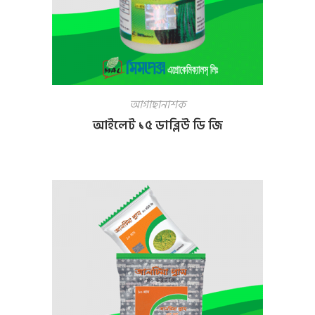
আগাছানাশক
আইলেট ১৫ ডাব্লিউ ডি জি