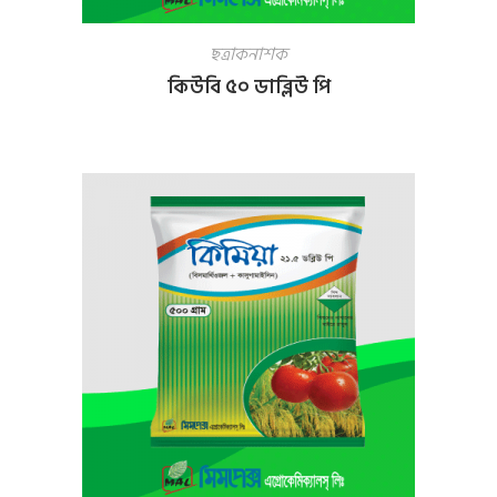
ছত্রাকনাশক
কিউবি ৫০ ডাব্লিউ পি