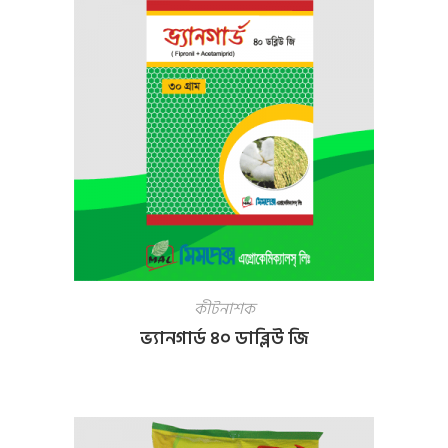
কীটনাশক
ভ্যানগার্ড ৪০ ডাব্লিউ জি