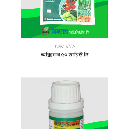
ছত্রাকনাশক
অক্সিকব ৫০ ডাব্লিউ পি