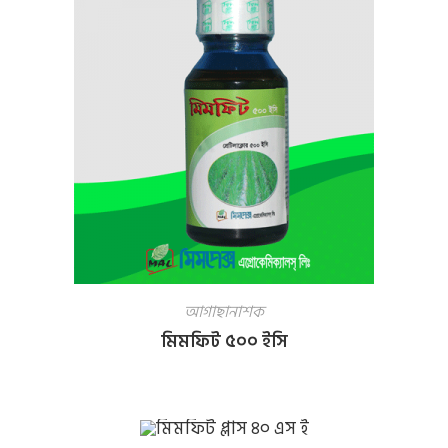
আগাছানাশক
মিমফিট ৫০০ ইসি